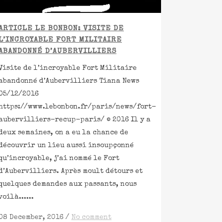
ARTICLE LE BONBON: VISITE DE
L’INCROYABLE FORT MILITAIRE
ABANDONNÉ D’AUBERVILLIERS
Visite de l’incroyable Fort Militaire
abandonné d’Aubervilliers Tiana News
05/12/2016
https://www.lebonbon.fr/paris/news/fort-
aubervilliers-recup-paris/ © 2016 Il y a
deux semaines, on a eu la chance de
découvrir un lieu aussi insoupçonné
qu’incroyable, j’ai nommé le Fort
d’Aubervilliers. Après moult détours et
quelques demandes aux passants, nous
voilà......
08 December, 2016
/
No comment